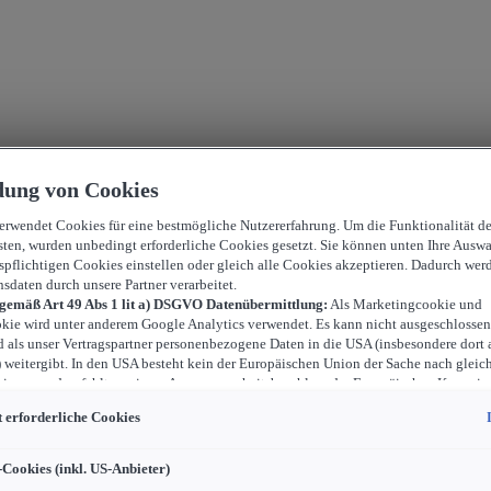
ung von Cookies
verwendet Cookies für eine bestmögliche Nutzererfahrung. Um die Funktionalität d
sten, wurden unbedingt erforderliche Cookies gesetzt. Sie können unten Ihre Auswa
spflichtigen Cookies einstellen oder gleich alle Cookies akzeptieren. Dadurch wer
nsdaten durch unsere Partner verarbeitet.
 gemäß Art 49 Abs 1 lit a) DSGVO Datenübermittlung:
Als Marketingcookie und
kie wird unter anderem Google Analytics verwendet. Es kann nicht ausgeschlossen
d als unser Vertragspartner personenbezogene Daten in die USA (insbesondere dort 
weitergibt. In den USA besteht kein der Europäischen Union der Sache nach gleic
iveau und es fehlt an einem Angemessenheitsbeschluss der Europäischen Kommiss
ür Sie Risiken ergeben, weil Sie Ihre Rechte als Betroffener in den USA nicht wirk
 erforderliche Cookies
können, in den USA keine Datenschutzgrundsätze bestehen, und weil nicht ausges
 dass aufgrund aktueller Gesetze US-Sicherheitsbehörden einen Zugriff auf Daten 
i Eingriffe in Ihre persönlichen Rechte und Freiheiten nicht auf das absolut Notw
-Cookies (inkl. US-Anbieter)
ind.
Sollten Sie das Setzen von Cookies für Marketingzwecke oder Leistungscook