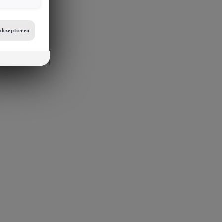
er
etails zu den
tellungen am
akzeptieren
 auf unsere
mit
s, Porsche