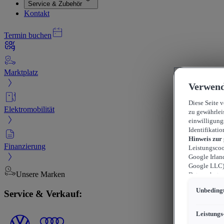
Service & Zubehör
Kontakt
Termin buchen
Marktplatz
Verwend
Diese Seite 
Elektromobilität
zu gewährlei
einwilligung
Identifikatio
Hinweis zur
Finanzierung
Leistungscoo
Google Irlan
Google LLC) 
Unsere Marken
Datenschutzn
können sich f
Unbedingt
Service & Verkauf:
durchsetzen 
werden kann,
können, wobe
Leistungs
beschränkt s