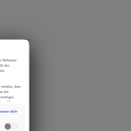
er Webseite
hl der
den
 werden, dass
an die
hwertiges
ion. Hieraus
sam
Immer aktiv
chlossen
erlangen
endige
ies auch für