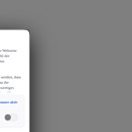
er Webseite
hl der
den
 werden, dass
an die
hwertiges
ion. Hieraus
sam
Immer aktiv
chlossen
erlangen
endige
ies auch für
er
etails zu den