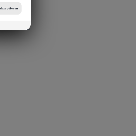
tellungen am
akzeptieren
 auf unsere
mit
s, Porsche