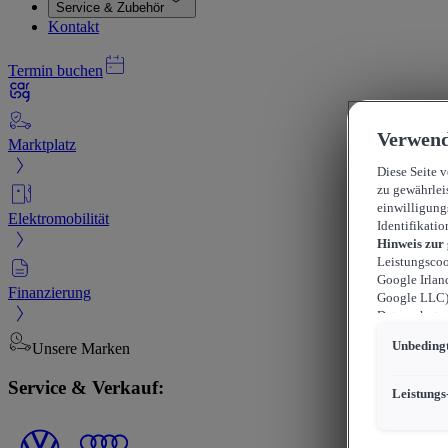
Service & Zubehör
Kontakt
Termin buchen
Verwend
Marktplatz
Diese Seite 
zu gewährlei
einwilligung
Elektromobilität
Identifikatio
Hinweis zur
Leistungscoo
Google Irlan
Finanzierung
Google LLC) 
Datenschutzn
können sich f
Unbedingt
Unsere Marken
durchsetzen 
werden kann,
Service & Verkauf:
können, wobe
Leistungs
beschränkt s
US-Dienstlei
Übermittlung