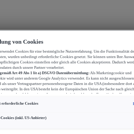
ung von Cookies
verwendet Cookies für eine bestmögliche Nutzererfahrung. Um die Funktionalität d
sten, wurden unbedingt erforderliche Cookies gesetzt. Sie können unten Ihre Auswa
spflichtigen Cookies einstellen oder gleich alle Cookies akzeptieren. Dadurch wer
nsdaten durch unsere Partner verarbeitet.
 gemäß Art 49 Abs 1 lit a) DSGVO Datenübermittlung:
Als Marketingcookie und
kie wird unter anderem Google Analytics verwendet. Es kann nicht ausgeschlossen
d als unser Vertragspartner personenbezogene Daten in die USA (insbesondere dort 
weitergibt. In den USA besteht kein der Europäischen Union der Sache nach gleic
iveau und es fehlt an einem Angemessenheitsbeschluss der Europäischen Kommiss
ür Sie Risiken ergeben, weil Sie Ihre Rechte als Betroffener in den USA nicht wirk
 erforderliche Cookies
können, in den USA keine Datenschutzgrundsätze bestehen, und weil nicht ausges
 dass aufgrund aktueller Gesetze US-Sicherheitsbehörden einen Zugriff auf Daten 
i Eingriffe in Ihre persönlichen Rechte und Freiheiten nicht auf das absolut Notw
-Cookies (inkl. US-Anbieter)
ind.
Sollten Sie das Setzen von Cookies für Marketingzwecke oder Leistungscook
ster erlauben, dann stimmen Sie damit auch gemäß Art 49 Abs 1 lit a) DSGVO d
 der in den entsprechenden Cookies enthaltenen personenbezogenen Daten zu. D