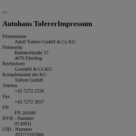
Autohaus Toferer
Impressum
Firmenname
Adolf Toferer GmbH & Co KG
Firmensitz
Bahnhofstraße 57
4070
Eferding
Rechtsform
GesmbH & Co KG
Komplementär der KG
Toferer GmbH
Telefon
+43 7272 2556
Fax
+43 7272 3057
FN
FN 26166f
DVR - Nummer
0130931
UID - Nummer
ATU22167606